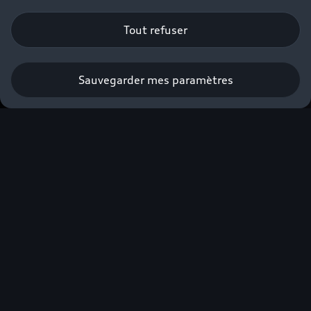
Tout refuser
Sauvegarder mes paramètres
Prendre rendez-vous
Faites-vous accompagner par nos
Experts Audi Business⁽²⁾ dans la
construction de votre projet.
*
Champs obligatoires
Gamme*