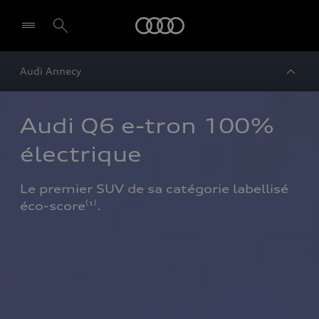
Audi
Audi Annecy
Audi Q6 e-tron 100% 
électrique 
Le premier SUV de sa catégorie labellisé 
éco-score⁽¹⁾.