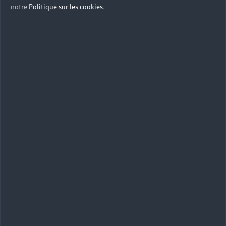
notre
Politique sur les cookies
.
Maniables, compactes et équipées des
technologies les plus récentes, les Citadines et
Compactes Audi facilitent tous vos déplacements
en milieu urbain.
Berlines et SUV
Spacieuses et confortables pour les Berlines Audi