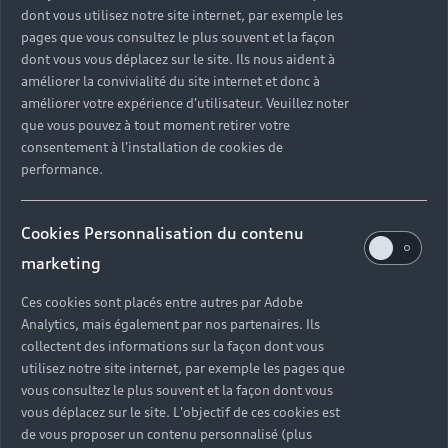
3. Restituez facilement votre Audi
dont vous utilisez notre site internet, par exemple les
Nous échangeons ensemble pour faciliter le retour
pages que vous consultez le plus souvent et la façon
du véhicule loué.
dont vous vous déplacez sur le site. Ils nous aident à
améliorer la convivialité du site internet et donc à
améliorer votre expérience d'utilisateur. Veuillez noter
Louez une Audi
que vous pouvez à tout moment retirer votre
consentement à l'installation de cookies de
performance.
Cookies Personnalisation du contenu
Choisissez votre
marketing
modèle parmi
Ces cookies sont placés entre autres par Adobe
une large
Analytics, mais également par nos partenaires. Ils
collectent des informations sur la façon dont vous
gamme de
utilisez notre site internet, par exemple les pages que
vous consultez le plus souvent et la façon dont vous
véhicules
vous déplacez sur le site. L'objectif de ces cookies est
de vous proposer un contenu personnalisé (plus