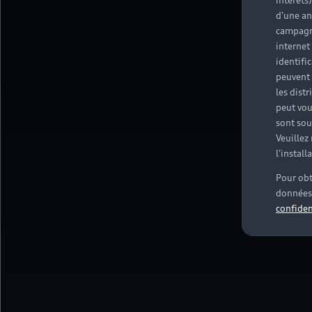
intérêts
d'une an
campagne
internet
identifi
peuvent 
les dist
peut vou
sont souv
Veuillez
l'instal
Pour obt
données 
confiden