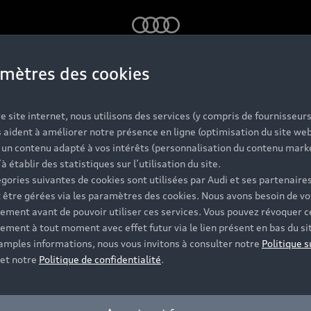
Audi
mètres des cookies
Avant e-hybrid
e site internet, nous utilisons des services (y compris de fournisseurs
rte⁽¹⁾
 aident à améliorer notre présence en ligne (optimisation du site web
r un contenu adapté à vos intérêts (personnalisation du contenu mark
’à établir des statistiques sur l’utilisation du site.
gories suivantes de cookies sont utilisées par Audi et ses partenaires
 être gérées via les paramètres des cookies. Nous avons besoin de vo
ement avant de pouvoir utiliser ces services. Vous pouvez révoquer c
ement à tout moment avec effet futur via le lien présent en bas du si
 amples informations, nous vous invitons à consulter notre
Politique s
et notre
Politique de confidentialité
.