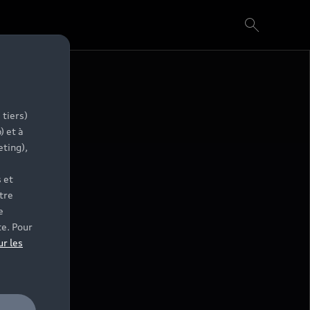
 tiers)
) et à
eting),
 et
tre
e
te. Pour
ur les