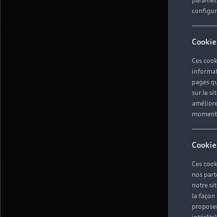
paramètr
configura
Cookie
Ces cook
informat
pages qu
sur le si
améliore
moment r
Cookie
Ces cook
nos part
notre si
la façon
proposer