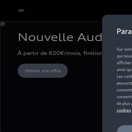
Para
Nouvelle Audi A5 
Sur notr
À partir de 620€/mois, finition S line offe
qui nous
affiche
ainsi qu
Obtenir une offre
Les caté
peuvent
consent
consent
de plus
cookies