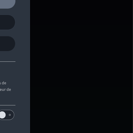
s de
teur de